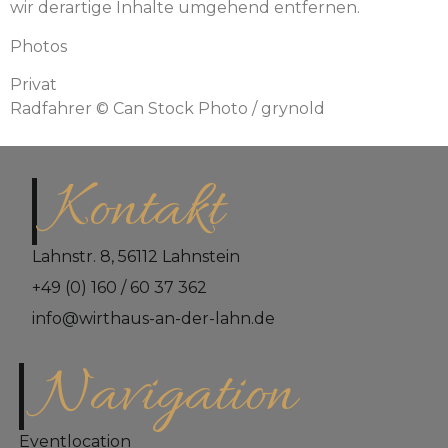
wir derartige Inhalte umgehend entfernen.
Photos
Privat
Radfahrer © Can Stock Photo / grynold
Kontakt
Lahnstr. 8, 56112 Lahnstein
+49 (0) 160 / 60 37 362
info@wirthaus-an-der-lahn.de
Navigation
Eventlocation